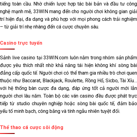
tiếng toàn cầu. Nhờ chiến lược hợp tác bài bản và đầu tư công
nghệ mạnh mẽ, 33WIN mang đến cho người chơi không gian giải
trí hiện đại, đa dạng và phù hợp với mọi phong cách trải nghiệm
– từ giải trí nhẹ nhàng đến cá cược chuyên sâu.
Casino trực tuyến
Sảnh live casino tại 33WIN.com luôn nằm trong nhóm sản phẩm
được yêu thích nhất nhờ khả năng tái hiện không khí sòng bài
đẳng cấp quốc tế. Người chơi có thể tham gia nhiều trò chơi quen
thuộc như Baccarat, Blackjack, Roulette, Rồng Hổ, Sicbo, Tài Xỉu…
với hệ thống bàn cược đa dạng, đáp ứng tốt cả người mới lẫn
người chơi lâu năm. Toàn bộ các ván casino đều được phát trực
tiếp từ studio chuyên nghiệp hoặc sòng bài quốc tế, đảm bảo
yếu tố minh bạch, công bằng và tính ngẫu nhiên tuyệt đối.
Thể thao cá cược sôi động