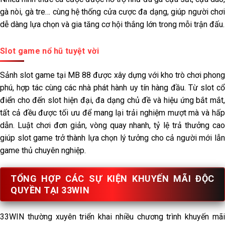
gà nòi, gà tre… cùng hệ thống cửa cược đa dạng, giúp người chơi
dễ dàng lựa chọn và gia tăng cơ hội thắng lớn trong mỗi trận đấu.
Slot game nổ hũ tuyệt vời
Sảnh slot game tại MB 88 được xây dựng với kho trò chơi phong
phú, hợp tác cùng các nhà phát hành uy tín hàng đầu. Từ slot cổ
điển cho đến slot hiện đại, đa dạng chủ đề và hiệu ứng bắt mắt,
tất cả đều được tối ưu để mang lại trải nghiệm mượt mà và hấp
dẫn. Luật chơi đơn giản, vòng quay nhanh, tỷ lệ trả thưởng cao
giúp slot game trở thành lựa chọn lý tưởng cho cả người mới lẫn
game thủ chuyên nghiệp.
TỔNG HỢP CÁC SỰ KIỆN KHUYẾN MÃI ĐỘC
QUYỀN TẠI 33WIN
33WIN thường xuyên triển khai nhiều chương trình khuyến mãi