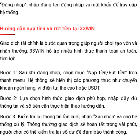
“Đăng nhập”, nhập đúng tên đăng nhập và mật khẩu để truy cập
hệ thống.
Hướng dẫn nạp tiền và rút tiền tại 33WIN
Giao dịch tài chính là bước quan trọng giúp người chơi tạo vốn và
nhận thưởng. 33WIN hỗ trợ nhiều hình thức thanh toán an toàn,
tiện lợi:
Bước 1: Sau khi đăng nhập, chọn mục “Nạp tiền/Rút tiền” trên
thanh menu. Hệ thống sẽ hiển thị các phương thức như chuyển
khoản ngân hàng, ví điện tử, thẻ cào hoặc USDT.
Bước 2: Lựa chọn hình thức giao dịch phù hợp, nhập đầy đủ
thông tin và số tiền cần thực hiện theo hướng dẫn.
Bước 3: Kiểm tra lại thông tin lần cuối, nhấn “Xác nhận” và chờ hệ
thống xử lý. Thông thường giao dịch sẽ hoàn tất trong vài phút,
người chơi có thể kiểm tra lại số dư để đảm bảo thành công.