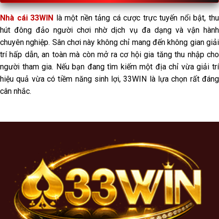
Nhà cái 33WIN
là một nền tảng cá cược trực tuyến nổi bật, th
hút đông đảo người chơi nhờ dịch vụ đa dạng và vận hành
chuyên nghiệp. Sân chơi này không chỉ mang đến không gian giải
trí hấp dẫn, an toàn mà còn mở ra cơ hội gia tăng thu nhập cho
người tham gia. Nếu bạn đang tìm kiếm một địa chỉ vừa giải trí
hiệu quả vừa có tiềm năng sinh lợi, 33WIN là lựa chọn rất đáng
cân nhắc.