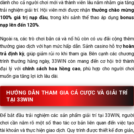
dành cho cả người chơi mới và thành viên lâu năm nhằm gia tăng
trải nghiệm giải trí. Hội viên mới được nhận
thưởng chào mừn
100% giá trị nạp đầu
, trong khi sảnh thể thao áp dụng
bonu
nạp lên đến 120%
.
Ngoài ra, các trò chơi bắn cá và nổ hũ còn có ưu đãi cộng thêm
thưởng giao dịch với hạn mức hấp dẫn. Sảnh casino hỗ trợ
hoàn
trả định kỳ
, giúp giảm rủi ro khi tham gia. Bên cạnh các chươn
trình thưởng hằng ngày, 33WIN còn mang đến cơ hội trở thành
đại lý với
chính sách hoa hồng cao
, phù hợp cho người chơi
muốn gia tăng lợi ích lâu dài.
HƯỚNG DẪN THAM GIA CÁ CƯỢC VÀ GIẢI TRÍ
TẠI 33WIN
Để bắt đầu trải nghiệm các sản phẩm giải trí tại 33WIN, người
chơi cần nắm rõ một số thao tác cơ bản liên quan đến việc tạo
tài khoản và thực hiện giao dịch. Quy trình được thiết kế đơn giản,