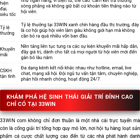
như ngân hàng, ví điện tử, thẻ cào. Cam kết trả thưởng
hiện
sòng phẳng và không giữ bất cứ khoản tiền thắng nào từ
đại,
hội viên.
siêu tốc
Tỷ lệ thưởng tại 33WIN xanh chín hàng đầu thị trường, đây
Tỷ lệ
là cơ hội giúp hội viên làm giàu không giới hạn mà không
thưởng
cần bỏ ra quá nhiều vốn ban đầu.
Nền tảng liên tục tung ra các sự kiện khuyến mãi hấp dẫn,
Khuyến
đầy giá trị, dành cho tất cả mọi người từ hội viên mới đến
mãi
gắn bó lâu năm.
Đa dạng kênh kết nối khác nhau như hotline, email, live
CSKH
chat, mạng xã hội. Đội ngũ tư vấn tận tâm, chuyên nghiệp,
tận tình
phản hồi nhanh chóng, hoạt động 24/7.
KHÁM PHÁ HỆ SINH THÁI GIẢI TRÍ ĐỈNH CAO
CHỈ CÓ TẠI 33WIN
33WIN com không chỉ đơn thuần là một nhà cái trực tuyến mà
còn là cổng giải trí tổng hợp quy mô lớn, nơi hội tụ hàng loạt sản
phẩm cá cược chất lượng cao đến từ các nhà phát hành danh