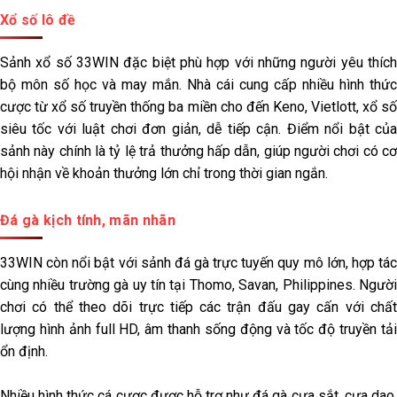
Xổ số lô đề
Sảnh xổ số 33WIN đặc biệt phù hợp với những người yêu thích
bộ môn số học và may mắn. Nhà cái cung cấp nhiều hình thức
cược từ xổ số truyền thống ba miền cho đến Keno, Vietlott, xổ số
siêu tốc với luật chơi đơn giản, dễ tiếp cận. Điểm nổi bật của
sảnh này chính là tỷ lệ trả thưởng hấp dẫn, giúp người chơi có cơ
hội nhận về khoản thưởng lớn chỉ trong thời gian ngắn.
Đá gà kịch tính, mãn nhãn
33WIN còn nổi bật với sảnh đá gà trực tuyến quy mô lớn, hợp tác
cùng nhiều trường gà uy tín tại Thomo, Savan, Philippines. Người
chơi có thể theo dõi trực tiếp các trận đấu gay cấn với chất
lượng hình ảnh full HD, âm thanh sống động và tốc độ truyền tải
ổn định.
Nhiều hình thức cá cược được hỗ trợ như đá gà cựa sắt, cựa dao,