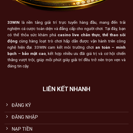
33WIN
là nền tảng giải trí trực tuyến hàng đầu, mang đến trải
nghiệm cá cược toàn diện và đẳng cấp cho người chơi. Tại đây, bạn
có thể thỏa sức khám phá
casino live chân thực
,
thể thao sôi
động
cùng hàng loạt trò chơi hấp dẫn được vận hành trên công
nghệ hiện đại. 33WIN cam kết môi trường chơi
an toàn – minh
bạch – bảo mật cao
, kết hợp nhiều ưu đãi giá trị và cơ hội chiến
thắng vượt trội, giúp mỗi phút giây giải trí đều trở nên trọn vẹn và
đáng tin cậy.
LIÊN KẾT NHANH
ĐĂNG KÝ
ĐĂNG NHẬP
NẠP TIỀN