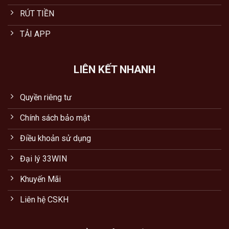
RÚT TIỀN
TẢI APP
LIÊN KẾT NHANH
Quyền riêng tư
Chính sách bảo mật
Điều khoản sử dụng
Đại lý 33WIN
Khuyến Mãi
Liên hệ CSKH