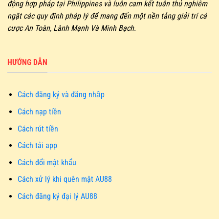
Đa dạng trò chơi:
Sảnh Live Casino AU88 cung cấp đầy
động hợp pháp tại Philippines và luôn cam kết tuân thủ nghiêm
đủ các game bài kinh điển như
Baccarat
, Roulette,
ngặt các quy định pháp lý để mang đến một nền tảng giải trí cá
Blackjack,
Rồng Hổ
, Sic Bo, và
Poker
. Các trò chơi được
cược An Toàn, Lành Mạnh Và Minh Bạch.
phát triển bởi các tên tuổi hàng đầu như SA Gaming,
Evolution Gaming, Dream Gaming và Ezugi.
HƯỚNG DẪN
Trải nghiệm chân thực:
Tận hưởng cảm giác như tại
sòng bài thực thụ với livestream trực tiếp cùng dealer
người thật. Bạn có thể tương tác trực tiếp, tạo nên
Cách đăng ký và đăng nhập
không khí sôi động và kịch tính.
Cách nạp tiền
Minh bạch và bảo mật:
Mọi giao dịch và thao tác đều
Cách rút tiền
được hiển thị công khai, đảm bảo tính công bằng và
Cách tải app
được giám sát bởi các tổ chức uy tín như PAGCOR, MGA
và BMM Testlabs. Hệ thống bảo mật đa tầng ASCR giúp
Cách đổi mật khẩu
bảo vệ thông tin cá nhân của bạn.
Cách xử lý khi quên mật AU88
Hiệu suất và giao diện:
Giao diện được thiết kế trực
Cách đăng ký đại lý AU88
quan, dễ sử dụng cho mọi đối tượng. Tốc độ tải trang
dưới 1,5 giây và hỗ trợ đa nền tảng (web, Android, iOS)