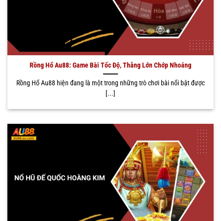
Trò chơi đổi thưởng dân gian (Bầu cua,
tài xỉu
, xóc đĩa,
Fantan,…)
Hỗ trợ khách hàng tốt hơn
Với các ông chủ người Trung Quốc, nền tảng AU88 tôn thờ
Rồng Hổ Au88: Game Bài Tốc Độ, Thắng Lớn Chớp Nhoáng
quy tắc làm việc 007 với đội ngũ phát triển hoạt động liên
Rồng Hổ Au88 hiện đang là một trong những trò chơi bài nổi bật được
tục từ 0h sáng đến 0h tối 7 ngày trong tuần. Hơn hết, đội
[...]
ngũ đại lý do Huỳnh Công Quốc điều hành để phát triển
Au88.eu.com hoạt động theo mô hình 9861 ( ca sáng làm 9
giờ, ca tối làm 8 tiếng, 6 tiếng xoay ca hỗ trợ, 1 giờ đêm
cũng giải quyết việc). Dường như bất cứ khi nào bạn cần
chúng tôi cũng luôn có mặt hỗ trợ.
Giấy phép tốt hơn
AU88 hoạt động hoàn toàn hợp pháp với các giấy phép uy
tín từ
Curacao eGaming (cấp năm 2022)
và
PAGCOR
(Philippines Amusement and Gaming Corporation)
. Những