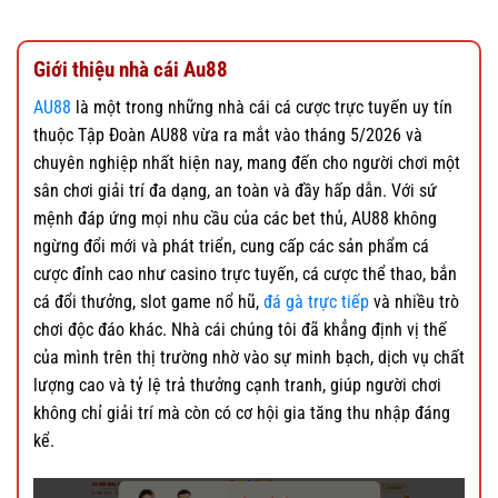
Giới thiệu nhà cái Au88
AU88
là một trong những nhà cái cá cược trực tuyến uy tín
thuộc Tập Đoàn AU88 vừa ra mắt vào tháng 5/2026 và
chuyên nghiệp nhất hiện nay, mang đến cho người chơi một
sân chơi giải trí đa dạng, an toàn và đầy hấp dẫn. Với sứ
mệnh đáp ứng mọi nhu cầu của các bet thủ, AU88 không
ngừng đổi mới và phát triển, cung cấp các sản phẩm cá
cược đỉnh cao như casino trực tuyến, cá cược thể thao, bắn
cá đổi thưởng, slot game nổ hũ,
đá gà trực tiếp
và nhiều trò
chơi độc đáo khác. Nhà cái chúng tôi đã khẳng định vị thế
của mình trên thị trường nhờ vào sự minh bạch, dịch vụ chất
lượng cao và tỷ lệ trả thưởng cạnh tranh, giúp người chơi
không chỉ giải trí mà còn có cơ hội gia tăng thu nhập đáng
kể.