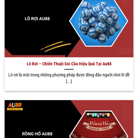
Chúng tôi tin rằng nhiều nhà cái tin rằng mình là thương
hiệu uy tín top 1 tại thị trường nhưng khi bạn truy cập vào
nền tảng của họ thì rất khó để tìm ra các trò chơi giải trí
phù hợp. Đến với nhà cái AU88 bạn có thể trải nghiệm đa
dạng bộ môn giải trí như:
Cá cược thể thao
Game bài đổi thưởng
Lô Rơi – Chiến Thuật Soi Cầu Hiệu Quả Tại Au88
Live Casino
Lô rơi là một trong những phương pháp được đông đảo người chơi lô đề
[...]
ESport
Đá gà mạng
Nổ hũ – Slot game
Xổ số – Lô đề
Crash Game
Bắn cá 3D