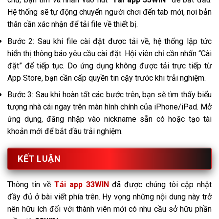
Hệ thống sẽ tự động chuyển người chơi đến tab mới, nơi bản
thân cần xác nhận để tải file về thiết bị.
Bước 2: Sau khi file cài đặt được tải về, hệ thống lập tức
hiển thị thông báo yêu cầu cài đặt. Hội viên chỉ cần nhấn “Cài
đặt” để tiếp tục. Do ứng dụng không được tải trực tiếp từ
App Store, bạn cần cấp quyền tin cậy trước khi trải nghiệm.
Bước 3: Sau khi hoàn tất các bước trên, bạn sẽ tìm thấy biểu
tượng nhà cái ngay trên màn hình chính của iPhone/iPad. Mở
ứng dụng, đăng nhập vào nickname sẵn có hoặc tạo tài
khoản mới để bắt đầu trải nghiệm.
KẾT LUẬN
Thông tin về
Tải app 33WIN
đã được chúng tôi cập nhật
đầy đủ ở bài viết phía trên. Hy vọng những nội dung này trở
nên hữu ích đối với thành viên mới có nhu cầu sở hữu phần