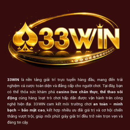
Dân
Dẫn
Sành
Cược
Chi
Tiết
2026
33WIN
là nền tảng giải trí trực tuyến hàng đầu, mang đến trải
nghiệm cá cược toàn diện và đẳng cấp cho người chơi. Tại đây, bạn
có thể thỏa sức khám phá
casino live chân thực
,
thể thao sôi
động
cùng hàng loạt trò chơi hấp dẫn được vận hành trên công
nghệ hiện đại. 33WIN cam kết môi trường chơi
an toàn – minh
bạch – bảo mật cao
, kết hợp nhiều ưu đãi giá trị và cơ hội chiến
thắng vượt trội, giúp mỗi phút giây giải trí đều trở nên trọn vẹn và
đáng tin cậy.