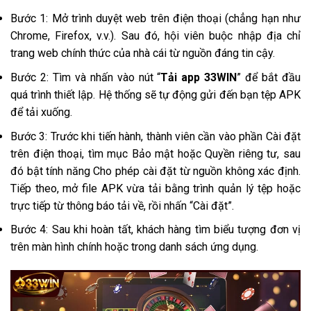
Bước 1: Mở trình duyệt web trên điện thoại (chẳng hạn như
Chrome, Firefox, v.v.). Sau đó, hội viên buộc nhập địa chỉ
trang web chính thức của nhà cái từ nguồn đáng tin cậy.
Bước 2: Tìm và nhấn vào nút “
Tải app 33WIN
” để bắt đầu
quá trình thiết lập. Hệ thống sẽ tự động gửi đến bạn tệp APK
để tải xuống.
Bước 3: Trước khi tiến hành, thành viên cần vào phần Cài đặt
trên điện thoại, tìm mục Bảo mật hoặc Quyền riêng tư, sau
đó bật tính năng Cho phép cài đặt từ nguồn không xác định.
Tiếp theo, mở file APK vừa tải bằng trình quản lý tệp hoặc
trực tiếp từ thông báo tải về, rồi nhấn “Cài đặt”.
Bước 4: Sau khi hoàn tất, khách hàng tìm biểu tượng đơn vị
trên màn hình chính hoặc trong danh sách ứng dụng.