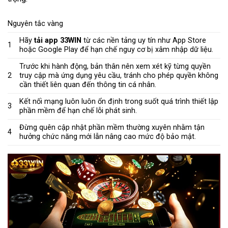
Nguyên tắc vàng
Hãy
tải app 33WIN
từ các nền tảng uy tín như App Store
1
hoặc Google Play để hạn chế nguy cơ bị xâm nhập dữ liệu.
Trước khi hành động, bản thân nên xem xét kỹ từng quyền
2
truy cập mà ứng dụng yêu cầu, tránh cho phép quyền không
cần thiết liên quan đến thông tin cá nhân.
Kết nối mạng luôn luôn ổn định trong suốt quá trình thiết lập
3
phần mềm để hạn chế lỗi phát sinh.
Đừng quên cập nhật phần mềm thường xuyên nhằm tận
4
hưởng chức năng mới lẫn nâng cao mức độ bảo mật.