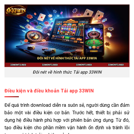
Đôi nét về hình thức Tải app 33WIN
Điều kiện và điều khoản Tải app 33WIN
Để quá trình download diễn ra suôn sẻ, người dùng cần đảm
bảo một vài điều kiện cơ bản. Trước hết, thiết bị phải sử
dụng hệ điều hành phù hợp với phiên bản ứng dụng. Từ đó,
tạo điều kiện cho phần mềm vận hành ổn định và tránh lỗi