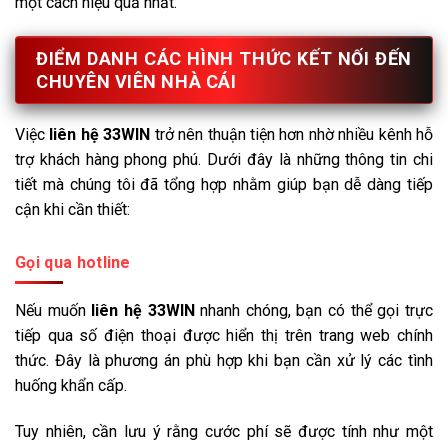
một cách hiệu quả nhất.
ĐIỂM DANH CÁC HÌNH THỨC KẾT NỐI ĐẾN
CHUYÊN VIÊN NHÀ CÁI
Việc
liên hệ 33WIN
trở nên thuận tiện hơn nhờ nhiều kênh hỗ
trợ khách hàng phong phú. Dưới đây là những thông tin chi
tiết mà chúng tôi đã tổng hợp nhằm giúp bạn dễ dàng tiếp
cận khi cần thiết:
Gọi qua hotline
Nếu muốn
liên hệ 33WIN
nhanh chóng, bạn có thể gọi trực
tiếp qua số điện thoại được hiển thị trên trang web chính
thức. Đây là phương án phù hợp khi bạn cần xử lý các tình
huống khẩn cấp.
Tuy nhiên, cần lưu ý rằng cước phí sẽ được tính như một