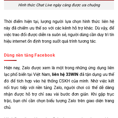
Hình thức Chat Live ngày càng được ưa chuộng
Thời điểm hiện tại, lượng người lựa chọn hình thức liên hệ
này đã chiếm ưu thế so với các kênh hỗ trợ khác. Dù vậy, để
việc trao đổi được diễn ra suôn sẻ, người dùng cần duy trì tín
hiệu internet ổn định trong suốt quá trình tương tác.
Dùng nền tảng Facebook
Hiện nay, Zalo được xem là một trong những ứng dụng liên
lạc phổ biến tại Việt Nam,
liên hệ 33WIN
đã tận dụng ưu thế
đó để tích hợp vào hệ thống CSKH của mình. Nhờ việc kết
nối trực tiếp với nền tảng Zalo, người chơi có thể dễ dàng
nhận được hỗ trợ chỉ sau vài bước đơn giản. Khi gặp trục
trặc, bạn chỉ cần chọn biểu tượng Zalo trên giao diện trang
chủ.