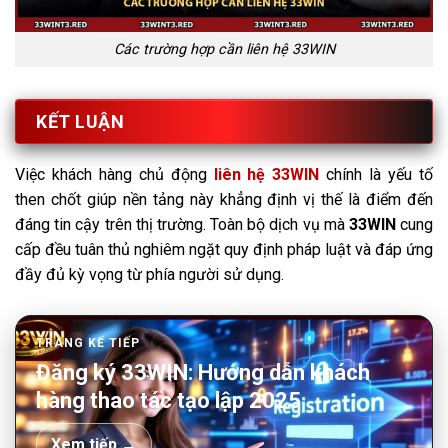
Các trường hợp cần liên hệ 33WIN
KẾT LUẬN
Việc khách hàng chủ động
liên hệ 33WIN
chính là yếu tố
then chốt giúp nền tảng này khẳng định vị thế là điểm đến
đáng tin cậy trên thị trường. Toàn bộ dịch vụ mà
33WIN
cung
cấp đều tuân thủ nghiêm ngặt quy định pháp luật và đáp ứng
đầy đủ kỳ vọng từ phía người sử dụng.
TRANG KẾ TIẾP
Đăng ký 33WIN: Hướng dẫn khách
hàng thao tác tạo lập 2025
Xem tiếp →